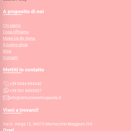
A proposito di noi
Chi siamo
Cosa offriamo
Make-Up By Anna
Il nostro shop
Blog
Contatti
Mettiti in contatto
+39 0444 694940
+39 351 8403907
info@istitutoesteticapaola.it
Vieni a trovarci!
Via G. Verga 12, 36075 Montecchio Maggiore (VI)
Orari