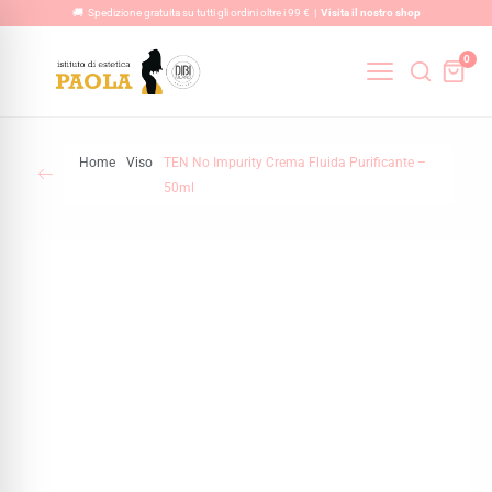
Vai
🚚 Spedizione gratuita su tutti gli ordini oltre i 99 € |
Visita il nostro shop
al
0
contenuto
Home
Viso
TEN No Impurity Crema Fluida Purificante –
50ml