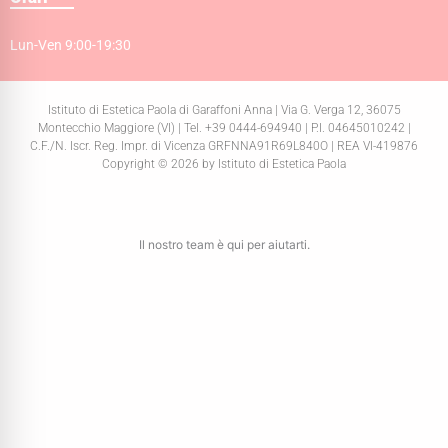
Lun-Ven 9:00-19:30
Istituto di Estetica Paola di Garaffoni Anna | Via G. Verga 12, 36075
Montecchio Maggiore (VI) | Tel. +39 0444-694940 | P.I. 04645010242 |
C.F./N. Iscr. Reg. Impr. di Vicenza GRFNNA91R69L840O | REA VI-419876
Copyright © 2026 by Istituto di Estetica Paola
Il nostro team è qui per aiutarti.