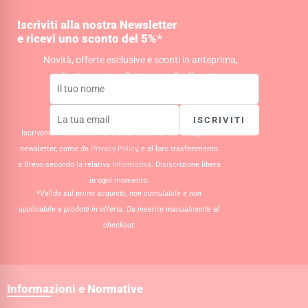
a
b
s
g
o
a
Iscriviti alla nostra Newsletter
r
o
p
e ricevi uno sconto del 5%*
a
k
p
m
Novità, offerte esclusive e sconti in anteprima,
direttamente nella tua casella di posta.
ISCRIVITI
Iscrivendoti acconsenti al trattamento dei tuoi dati per la
newsletter, come da
Privacy Policy
, e al loro trasferimento
a Brevo secondo la relativa
Informativa
. Disiscrizione libera
in ogni momento.
*Valido sul primo acquisto, non cumulabile e non
applicabile a prodotti in offerta. Da inserire manualmente al
checkout.
Informazioni e Normative