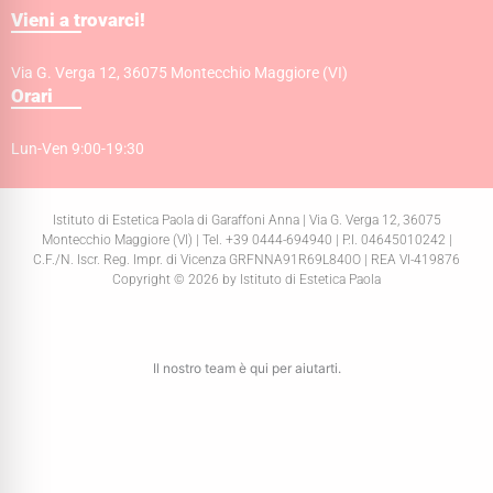
Vieni a trovarci!
Via G. Verga 12, 36075 Montecchio Maggiore (VI)
Orari
Lun-Ven 9:00-19:30
Istituto di Estetica Paola di Garaffoni Anna | Via G. Verga 12, 36075
Montecchio Maggiore (VI) | Tel. +39 0444-694940 | P.I. 04645010242 |
C.F./N. Iscr. Reg. Impr. di Vicenza GRFNNA91R69L840O | REA VI-419876
Copyright © 2026 by Istituto di Estetica Paola
Il nostro team è qui per aiutarti.