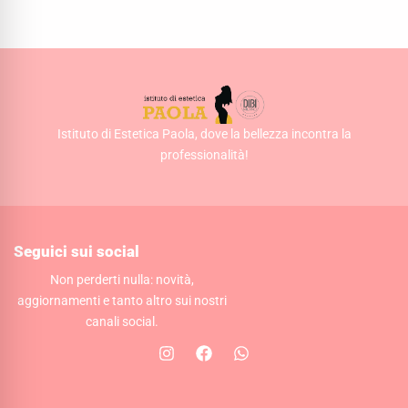
Istituto di Estetica Paola, dove la bellezza incontra la
professionalità!
Seguici sui social
Non perderti nulla: novità,
aggiornamenti e tanto altro sui nostri
canali social.
I
F
W
n
a
h
s
c
a
t
e
t