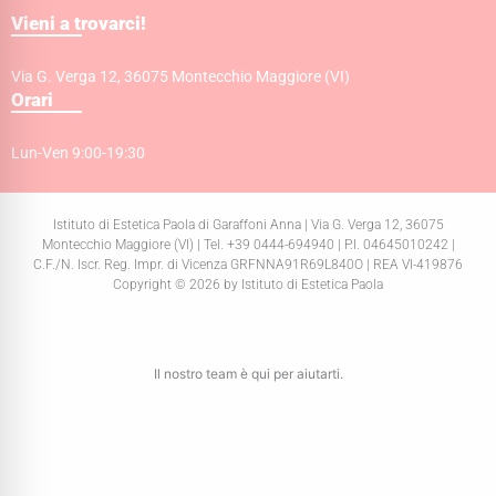
Vieni a trovarci!
Via G. Verga 12, 36075 Montecchio Maggiore (VI)
Orari
Lun-Ven 9:00-19:30
Istituto di Estetica Paola di Garaffoni Anna | Via G. Verga 12, 36075
Montecchio Maggiore (VI) | Tel. +39 0444-694940 | P.I. 04645010242 |
C.F./N. Iscr. Reg. Impr. di Vicenza GRFNNA91R69L840O | REA VI-419876
Copyright © 2026 by Istituto di Estetica Paola
Il nostro team è qui per aiutarti.