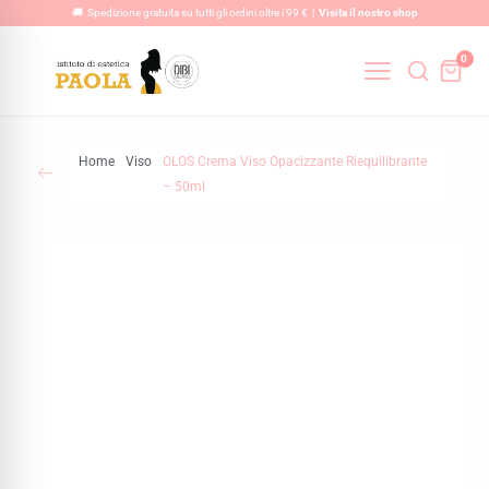
Vai
🚚 Spedizione gratuita su tutti gli ordini oltre i 99 € |
Visita il nostro shop
al
0
contenuto
Home
Viso
OLOS Crema Viso Opacizzante Riequilibrante
– 50ml