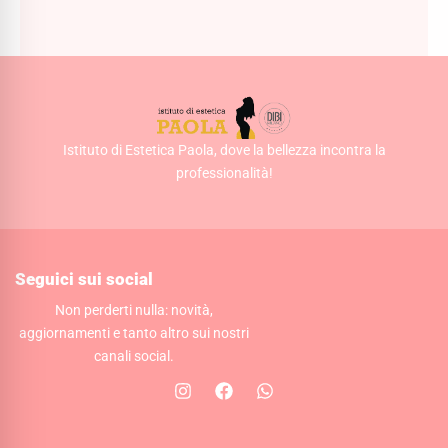
AGGIUNGI AL CARRELLO
Istituto di Estetica Paola, dove la bellezza incontra la
professionalità!
Seguici sui social
Non perderti nulla: novità,
aggiornamenti e tanto altro sui nostri
canali social.
I
F
W
n
a
h
s
c
a
t
e
t