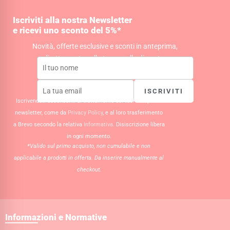
a
b
s
g
o
a
Iscriviti alla nostra Newsletter
r
o
p
e ricevi uno sconto del 5%*
a
k
p
m
Novità, offerte esclusive e sconti in anteprima,
direttamente nella tua casella di posta.
ISCRIVITI
Iscrivendoti acconsenti al trattamento dei tuoi dati per la
newsletter, come da
Privacy Policy
, e al loro trasferimento
a Brevo secondo la relativa
Informativa
. Disiscrizione libera
in ogni momento.
*Valido sul primo acquisto, non cumulabile e non
applicabile a prodotti in offerta. Da inserire manualmente al
checkout.
Informazioni e Normative