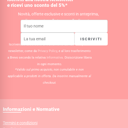
r
o
p
e ricevi uno sconto del 5%*
a
k
p
m
Novità, offerte esclusive e sconti in anteprima,
direttamente nella tua casella di posta.
ISCRIVITI
Iscrivendoti acconsenti al trattamento dei tuoi dati per la
newsletter, come da
Privacy Policy
, e al loro trasferimento
a Brevo secondo la relativa
Informativa
. Disiscrizione libera
in ogni momento.
*Valido sul primo acquisto, non cumulabile e non
applicabile a prodotti in offerta. Da inserire manualmente al
checkout.
Informazioni e Normative
Termini e condizioni