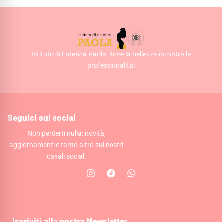
Istituto di Estetica Paola, dove la bellezza incontra la
professionalità!
Seguici sui social
Non perderti nulla: novità,
aggiornamenti e tanto altro sui nostri
canali social.
I
F
W
n
a
h
s
c
a
t
e
t
a
b
s
g
o
a
Iscriviti alla nostra Newsletter