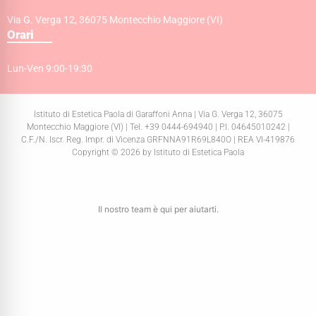
Via G. Verga 12, 36075 Montecchio Maggiore (VI)
Orari
Lun-Ven 9:00-19:30
Istituto di Estetica Paola di Garaffoni Anna | Via G. Verga 12, 36075
Montecchio Maggiore (VI) | Tel. +39 0444-694940 | P.I. 04645010242 |
C.F./N. Iscr. Reg. Impr. di Vicenza GRFNNA91R69L840O | REA VI-419876
Copyright © 2026 by Istituto di Estetica Paola
Il nostro team è qui per aiutarti.