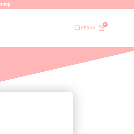
o shop
0
CERCA