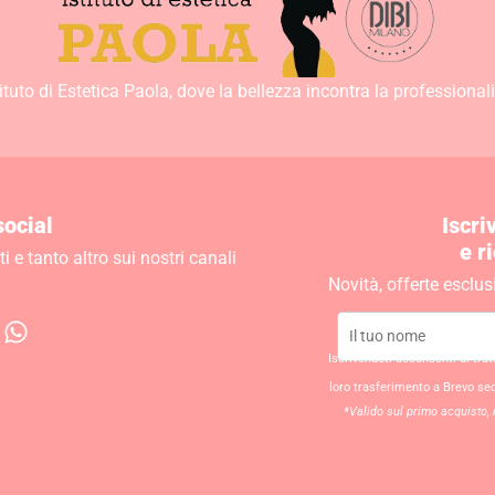
tituto di Estetica Paola, dove la bellezza incontra la professionali
social
Iscri
e r
 e tanto altro sui nostri canali
Novità, offerte esclus
W
h
Iscrivendoti acconsenti al tra
a
loro trasferimento a Brevo se
t
*Valido sul primo acquisto, 
s
a
p