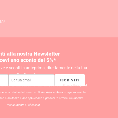
tà!
viti alla nostra Newsletter
icevi uno sconto del 5%*
ive e sconti in anteprima, direttamente nella tua
casella di posta.
ISCRIVITI
ttamento dei tuoi dati per la newsletter, come da
Privacy Policy
, e al
condo la relativa
Informativa
. Disiscrizione libera in ogni momento.
non cumulabile e non applicabile a prodotti in offerta. Da inserire
manualmente al checkout.