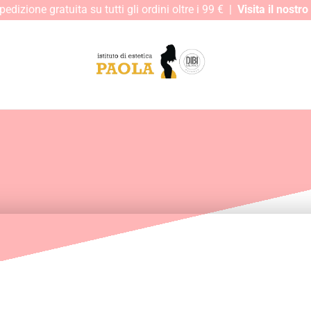
edizione gratuita su tutti gli ordini oltre i 99 € |
Visita il nostr