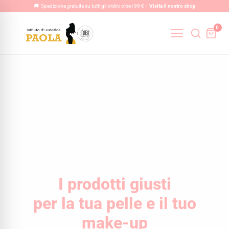
Vai
🚚 Spedizione gratuita su tutti gli ordini oltre i 99 € |
Visita il nostro shop
al
0
contenuto
I prodotti giusti
per la tua pelle e il tuo
make-up