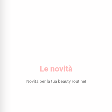
Le novità
Novità per la tua beauty routine!
Il
Il
prezzo
prezzo
originale
attuale