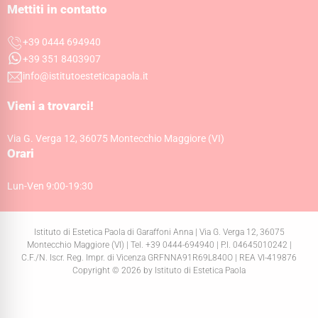
Mettiti in contatto
+39 0444 694940
+39 351 8403907
info@istitutoesteticapaola.it
Vieni a trovarci!
Via G. Verga 12, 36075 Montecchio Maggiore (VI)
Orari
Lun-Ven 9:00-19:30
Istituto di Estetica Paola di Garaffoni Anna | Via G. Verga 12, 36075
Montecchio Maggiore (VI) | Tel. +39 0444-694940 | P.I. 04645010242 |
C.F./N. Iscr. Reg. Impr. di Vicenza GRFNNA91R69L840O | REA VI-419876
Copyright © 2026 by Istituto di Estetica Paola