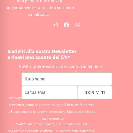
Non perderti nulla: novità,
aggiornamenti e tanto altro sui nostri
canali social.
I
F
W
n
a
h
s
c
a
t
e
t
a
b
s
g
o
a
Iscriviti alla nostra Newsletter
r
o
p
e ricevi uno sconto del 5%*
a
k
p
Novità, offerte esclusive e sconti in anteprima,
m
direttamente nella tua casella di posta.
ISCRIVITI
Iscrivendoti acconsenti al trattamento dei tuoi dati per la
newsletter, come da
Privacy Policy
, e al loro trasferimento
a Brevo secondo la relativa
Informativa
. Disiscrizione libera
in ogni momento.
*Valido sul primo acquisto, non cumulabile e non
applicabile a prodotti in offerta. Da inserire manualmente al