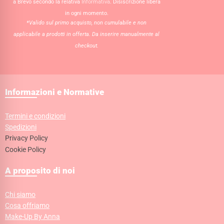
a Brevo secondo la relativa
Informativa
. Disiscrizione libera
in ogni momento.
*Valido sul primo acquisto, non cumulabile e non
applicabile a prodotti in offerta. Da inserire manualmente al
checkout.
Informazioni e Normative
Termini e condizioni
Spedizioni
Privacy Policy
Cookie Policy
A proposito di noi
Chi siamo
Cosa offriamo
Make-Up By Anna