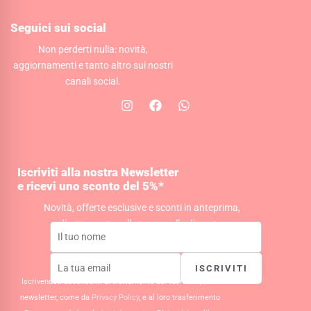
Seguici sui social
Non perderti nulla: novità,
aggiornamenti e tanto altro sui nostri
canali social.
I
F
W
n
a
h
s
c
a
t
e
t
a
b
s
g
o
a
Iscriviti alla nostra Newsletter
r
o
p
e ricevi uno sconto del 5%*
a
k
p
m
Novità, offerte esclusive e sconti in anteprima,
direttamente nella tua casella di posta.
ISCRIVITI
Iscrivendoti acconsenti al trattamento dei tuoi dati per la
newsletter, come da
Privacy Policy
, e al loro trasferimento