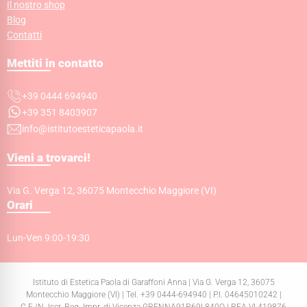
Il nostro shop
Blog
Contatti
Mettiti in contatto
+39 0444 694940
+39 351 8403907
info@istitutoesteticapaola.it
Vieni a trovarci!
Via G. Verga 12, 36075 Montecchio Maggiore (VI)
Orari
Lun-Ven 9:00-19:30
Istituto di Estetica Paola di Garaffoni Anna | Via G. Verga 12, 36075
Montecchio Maggiore (VI) | Tel. +39 0444-694940 | P.I. 04645010242 |
C.F./N. Iscr. Reg. Impr. di Vicenza GRFNNA91R69L840O | REA VI-419876