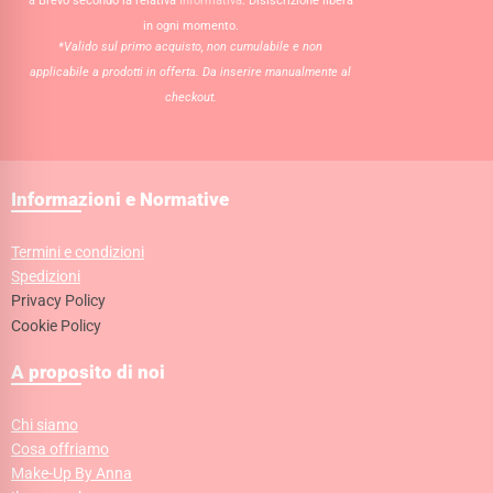
a Brevo secondo la relativa
Informativa
. Disiscrizione libera
in ogni momento.
*Valido sul primo acquisto, non cumulabile e non
applicabile a prodotti in offerta. Da inserire manualmente al
checkout.
Informazioni e Normative
Termini e condizioni
Spedizioni
Privacy Policy
Cookie Policy
A proposito di noi
Chi siamo
Cosa offriamo
Make-Up By Anna