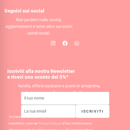
Seguici sui social
Non perderti nulla: novità,
aggiornamenti e tanto altro sui nostri
canali social.
I
F
W
n
a
h
s
c
a
t
e
t
a
b
s
g
o
a
Iscriviti alla nostra Newsletter
r
o
p
e ricevi uno sconto del 5%*
a
k
p
m
Novità, offerte esclusive e sconti in anteprima,
direttamente nella tua casella di posta.
ISCRIVITI
Iscrivendoti acconsenti al trattamento dei tuoi dati per la
newsletter, come da
Privacy Policy
, e al loro trasferimento