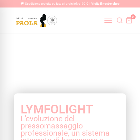
Vai
🚚 Spedizione gratuita su tutti gli ordini oltre i 99 € |
Visita il nostro shop
al
0
contenuto
LYMFOLIGHT
L'evoluzione del
pressomassaggio
professionale, un sistema