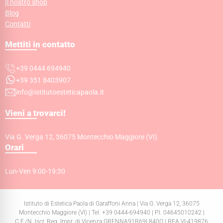
Il nostro shop
Blog
Contatti
Mettiti in contatto
+39 0444 694940
+39 351 8403907
info@istitutoesteticapaola.it
Vieni a trovarci!
Via G. Verga 12, 36075 Montecchio Maggiore (VI)
Orari
Lun-Ven 9:00-19:30
Istituto di Estetica Paola di Garaffoni Anna | Via G. Verga 12, 36075
Montecchio Maggiore (VI) | Tel. +39 0444-694940 | P.I. 04645010242 |
C.F./N. Iscr. Reg. Impr. di Vicenza GRFNNA91R69L840O | REA VI-419876