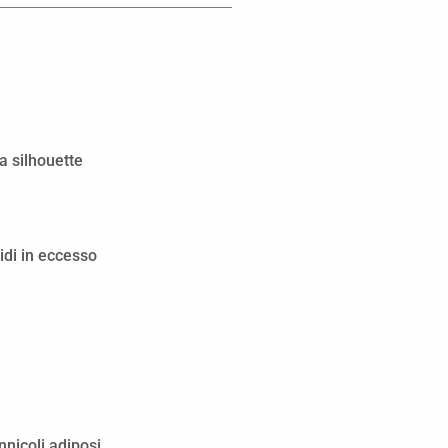
a silhouette
uidi in eccesso
nnicoli adiposi