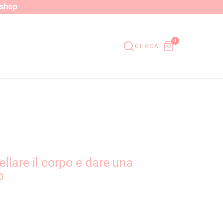
o shop
0
CERCA
llare il corpo e dare una
o