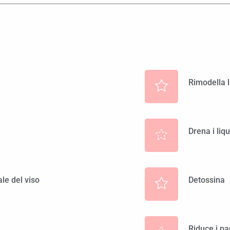
Rimodella l
Drena i liq
ale del viso
Detossina
Riduce i pa