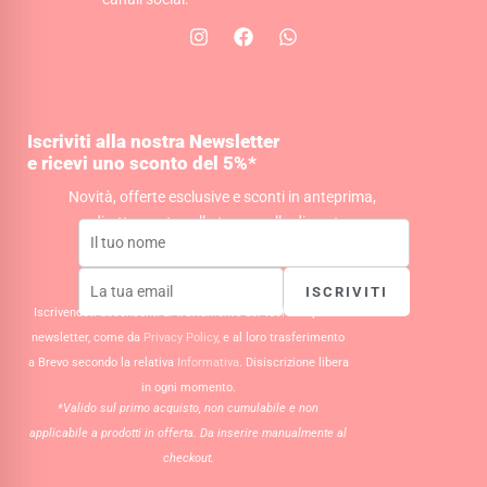
I
F
W
n
a
h
s
c
a
t
e
t
a
b
s
g
o
a
Iscriviti alla nostra Newsletter
r
o
p
e ricevi uno sconto del 5%*
a
k
p
m
Novità, offerte esclusive e sconti in anteprima,
direttamente nella tua casella di posta.
ISCRIVITI
Iscrivendoti acconsenti al trattamento dei tuoi dati per la
newsletter, come da
Privacy Policy
, e al loro trasferimento
a Brevo secondo la relativa
Informativa
. Disiscrizione libera
in ogni momento.
*Valido sul primo acquisto, non cumulabile e non
applicabile a prodotti in offerta. Da inserire manualmente al
checkout.