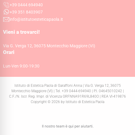
+39 0444 694940
+39 351 8403907
info@istitutoesteticapaola.it
Vieni a trovarci!
Via G. Verga 12, 36075 Montecchio Maggiore (VI)
Orari
Lun-Ven 9:00-19:30
Istituto di Estetica Paola di Garaffoni Anna | Via G. Verga 12, 36075
Montecchio Maggiore (VI) | Tel. +39 0444-694940 | P.I. 04645010242 |
C.F./N. Iscr. Reg. Impr. di Vicenza GRFNNA91R69L840O | REA VI-419876
Copyright © 2026 by Istituto di Estetica Paola
Il nostro team è qui per aiutarti.