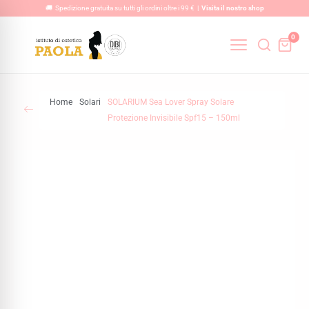
Vai
🚚 Spedizione gratuita su tutti gli ordini oltre i 99 € |
Visita il nostro shop
al
0
contenuto
Home
Solari
SOLARIUM Sea Lover Spray Solare
Protezione Invisibile Spf15 – 150ml