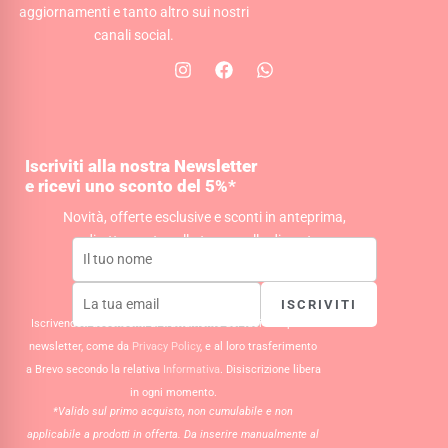
aggiornamenti e tanto altro sui nostri
canali social.
I
F
W
n
a
h
s
c
a
t
e
t
a
b
s
g
o
a
Iscriviti alla nostra Newsletter
r
o
p
e ricevi uno sconto del 5%*
a
k
p
m
Novità, offerte esclusive e sconti in anteprima,
direttamente nella tua casella di posta.
ISCRIVITI
Iscrivendoti acconsenti al trattamento dei tuoi dati per la
newsletter, come da
Privacy Policy
, e al loro trasferimento
a Brevo secondo la relativa
Informativa
. Disiscrizione libera
in ogni momento.
*Valido sul primo acquisto, non cumulabile e non
applicabile a prodotti in offerta. Da inserire manualmente al