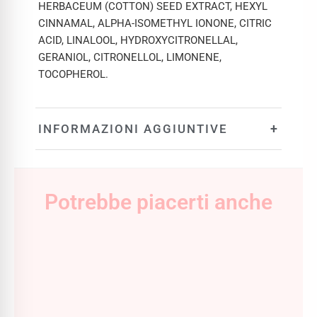
HERBACEUM (COTTON) SEED EXTRACT, HEXYL
CINNAMAL, ALPHA-ISOMETHYL IONONE, CITRIC
ACID, LINALOOL, HYDROXYCITRONELLAL,
GERANIOL, CITRONELLOL, LIMONENE,
TOCOPHEROL.
+
INFORMAZIONI AGGIUNTIVE
Potrebbe piacerti anche
Il
Il
prezzo
prezzo
originale
attuale
era:
è: