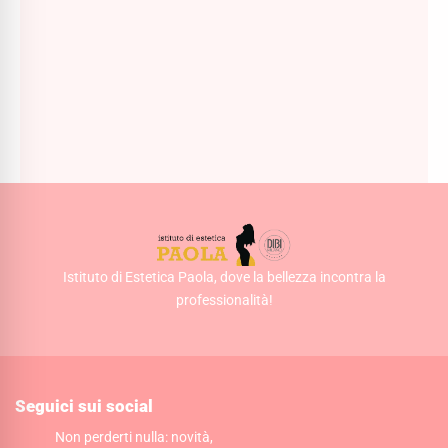
Kit Pulizia Viso DIBI Milano, Routine in 4 Step
171,00
€
145,00
€
Istituto di Estetica Paola, dove la bellezza incontra la
professionalità!
Seguici sui social
Non perderti nulla: novità,