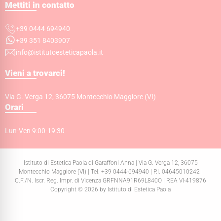
Mettiti in contatto
+39 0444 694940
+39 351 8403907
info@istitutoesteticapaola.it
Vieni a trovarci!
Via G. Verga 12, 36075 Montecchio Maggiore (VI)
Orari
Lun-Ven 9:00-19:30
Istituto di Estetica Paola di Garaffoni Anna | Via G. Verga 12, 36075
Montecchio Maggiore (VI) | Tel. +39 0444-694940 | P.I. 04645010242 |
C.F./N. Iscr. Reg. Impr. di Vicenza GRFNNA91R69L840O | REA VI-419876
Copyright © 2026 by Istituto di Estetica Paola