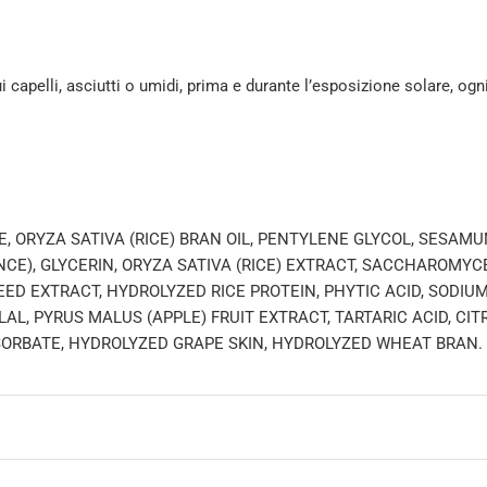
i capelli, asciutti o umidi, prima e durante l’esposizione solare, ogn
E, ORYZA SATIVA (RICE) BRAN OIL, PENTYLENE GLYCOL, SESAM
CE), GLYCERIN, ORYZA SATIVA (RICE) EXTRACT, SACCHAROMYC
ED EXTRACT, HYDROLYZED RICE PROTEIN, PHYTIC ACID, SODIU
L, PYRUS MALUS (APPLE) FRUIT EXTRACT, TARTARIC ACID, CIT
SORBATE, HYDROLYZED GRAPE SKIN, HYDROLYZED WHEAT BRAN.