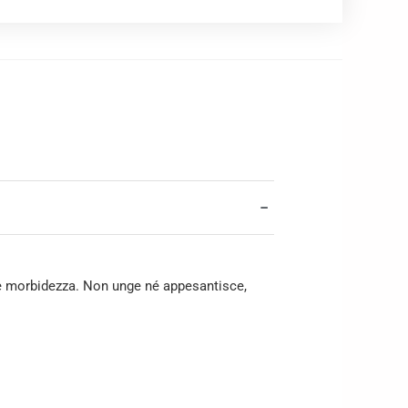
−
tà e morbidezza. Non unge né appesantisce,