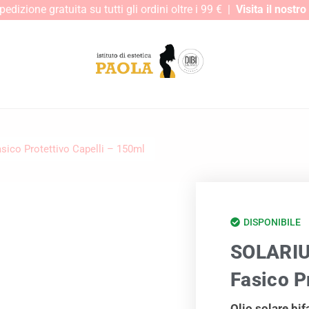
edizione gratuita su tutti gli ordini oltre i 99 € |
Visita il nostr
sico Protettivo Capelli – 150ml
DISPONIBILE
SOLARIUM
Fasico P
Olio solare bif