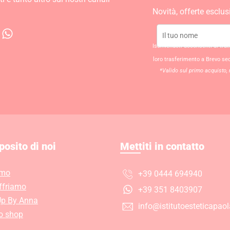
Novità, offerte esclus
W
h
Iscrivendoti acconsenti al tra
a
loro trasferimento a Brevo se
t
*Valido sul primo acquisto, 
s
a
p
p
posito di noi
Mettiti in contatto
amo
+39 0444 694940
ffriamo
+39 351 8403907
p By Anna
info@istitutoesteticapaola
ro shop