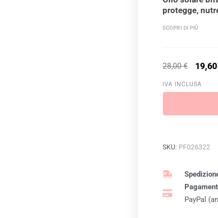
protegge, nutre
SCOPRI DI PIÙ
Il
Il
19,6
28,00
€
prezzo
prezzo
IVA INCLUSA
originale
attuale
era:
è:
28,00 €.
19,60 €.
SKU:
PF026322
Spedizione
Pagamenti
PayPal (an