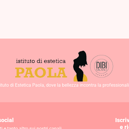
30,00
€
21,00
€
29,00
€
tituto di Estetica Paola, dove la bellezza incontra la professionali
social
Iscri
e r
 e tanto altro sui nostri canali