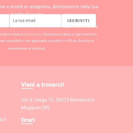
ive e sconti in anteprima, direttamente nella tua
casella di posta.
ISCRIVITI
ttamento dei tuoi dati per la newsletter, come da
Privacy Policy
, e al
condo la relativa
Informativa
. Disiscrizione libera in ogni momento.
non cumulabile e non applicabile a prodotti in offerta. Da inserire
manualmente al checkout.
Vieni a trovarci!
Via G. Verga 12, 36075 Montecchio
Maggiore (VI)
.it
Orari