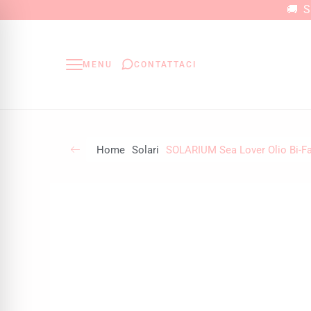
Vai
🚚 Sp
al
contenuto
MENU
CONTATTACI
Home
Solari
SOLARIUM Sea Lover Olio Bi-Fa