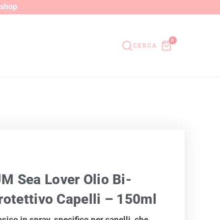
o shop
0
CERCA
 Sea Lover Olio Bi-
rotettivo Capelli – 150ml
asico in spray, specifico per capelli, che