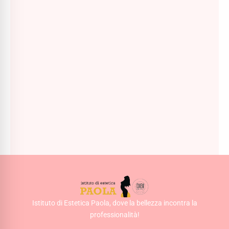
SOLARIUM Sea Lover Total Bronze Latte Solare
Super Abbronzante - 200ml
24,00
€
AGGIUNGI AL CARRELLO
Istituto di Estetica Paola, dove la bellezza incontra la
professionalità!