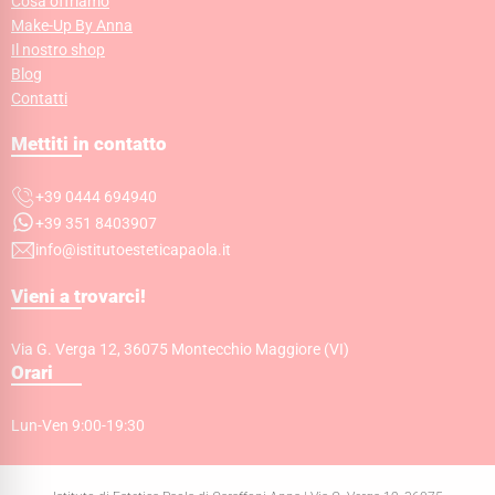
Cosa offriamo
Make-Up By Anna
Il nostro shop
Blog
Contatti
Mettiti in contatto
+39 0444 694940
+39 351 8403907
info@istitutoesteticapaola.it
Vieni a trovarci!
Via G. Verga 12, 36075 Montecchio Maggiore (VI)
Orari
Lun-Ven 9:00-19:30