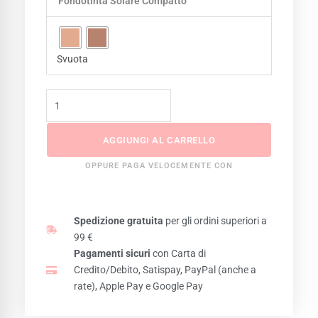
Fondotinta Solare Compatto
Sea
Lover
Fondotinta
Solare
Svuota
Compatto
Spf30
-
8gr
quantità
AGGIUNGI AL CARRELLO
OPPURE PAGA VELOCEMENTE CON
Spedizione gratuita
per gli ordini superiori a
99 €
Pagamenti sicuri
con Carta di
Credito/Debito, Satispay, PayPal (anche a
rate), Apple Pay e Google Pay