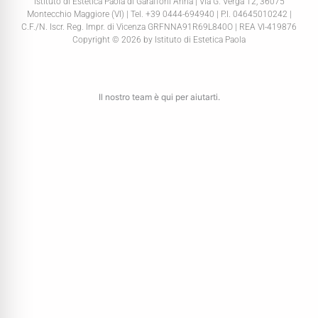
Istituto di Estetica Paola di Garaffoni Anna | Via G. Verga 12, 36075
Montecchio Maggiore (VI) | Tel. +39 0444-694940 | P.I. 04645010242 |
C.F./N. Iscr. Reg. Impr. di Vicenza GRFNNA91R69L840O | REA VI-419876
Copyright © 2026 by Istituto di Estetica Paola
Il nostro team è qui per aiutarti.