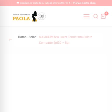
Vai
🚚 Spedizione gratuita su tutti gli ordini oltre i 99 € |
Visita il nostro shop
al
0
contenuto
Home
Solari
SOLARIUM Sea Lover Fondotinta Solare
Compatto Spf30 – 8gr