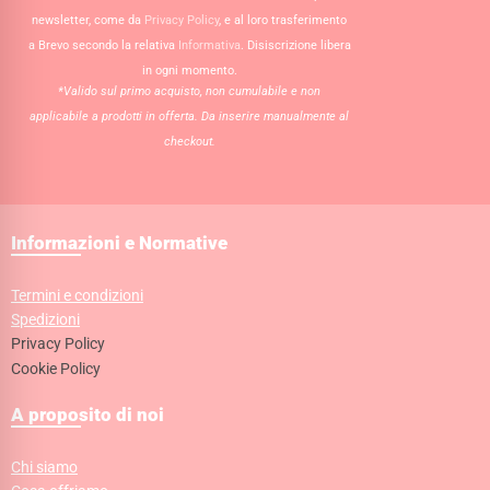
newsletter, come da
Privacy Policy
, e al loro trasferimento
a Brevo secondo la relativa
Informativa
. Disiscrizione libera
in ogni momento.
*Valido sul primo acquisto, non cumulabile e non
applicabile a prodotti in offerta. Da inserire manualmente al
checkout.
Informazioni e Normative
Termini e condizioni
Spedizioni
Privacy Policy
Cookie Policy
A proposito di noi
Chi siamo