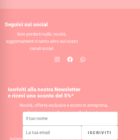
Seguici sui social
Non perderti nulla: novità,
aggiornamenti e tanto altro sui nostri
canali social.
I
F
W
n
a
h
s
c
a
t
e
t
a
b
s
g
o
a
Iscriviti alla nostra Newsletter
r
o
p
e ricevi uno sconto del 5%*
a
k
p
m
Novità, offerte esclusive e sconti in anteprima,
direttamente nella tua casella di posta.
ISCRIVITI
Iscrivendoti acconsenti al trattamento dei tuoi dati per la