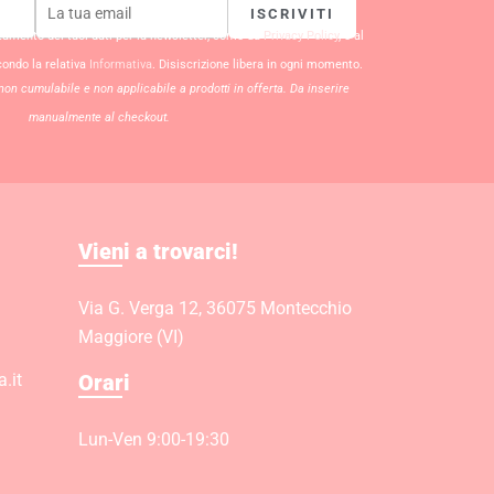
ISCRIVITI
ttamento dei tuoi dati per la newsletter, come da
Privacy Policy
, e al
condo la relativa
Informativa
. Disiscrizione libera in ogni momento.
non cumulabile e non applicabile a prodotti in offerta. Da inserire
manualmente al checkout.
Vieni a trovarci!
Via G. Verga 12, 36075 Montecchio
Maggiore (VI)
.it
Orari
Lun-Ven 9:00-19:30