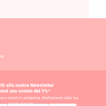
tà!
viti alla nostra Newsletter
icevi uno sconto del 5%*
ive e sconti in anteprima, direttamente nella tua
casella di posta.