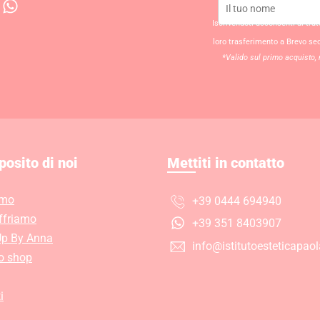
W
h
Iscrivendoti acconsenti al tra
a
loro trasferimento a Brevo se
t
*Valido sul primo acquisto, 
s
a
p
p
posito di noi
Mettiti in contatto
amo
+39 0444 694940
ffriamo
+39 351 8403907
p By Anna
info@istitutoesteticapaola
ro shop
i