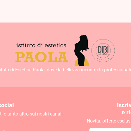
32,00
€
71,00
€
tituto di Estetica Paola, dove la bellezza incontra la professionali
social
Iscri
e r
 e tanto altro sui nostri canali
Novità, offerte esclus