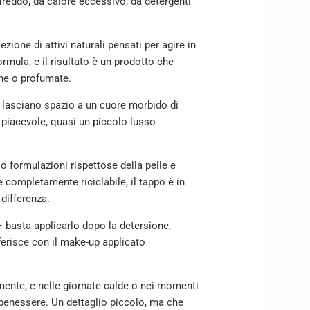
reddo, da calore eccessivo, da detergenti
ione di attivi naturali pensati per agire in
ormula, e il risultato è un prodotto che
che o profumate.
i lasciano spazio a un cuore morbido di
piacevole, quasi un piccolo lusso
so formulazioni rispettose della pelle e
è completamente riciclabile, il tappo è in
 differenza.
 – basta applicarlo dopo la detersione,
rferisce con il make-up applicato
lmente, e nelle giornate calde o nei momenti
i benessere. Un dettaglio piccolo, ma che