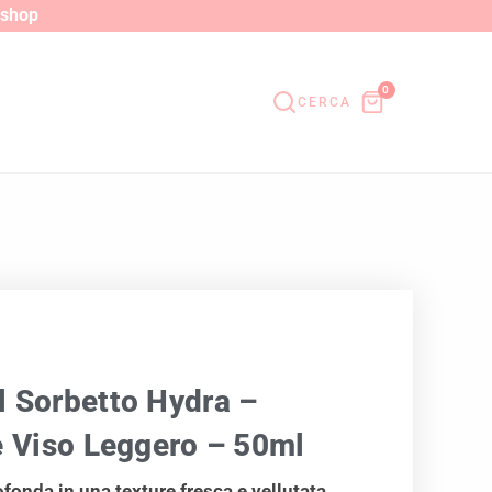
o shop
0
CERCA
 Sorbetto Hydra –
e Viso Leggero – 50ml
fonda in una texture fresca e vellutata.