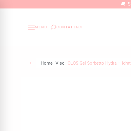
Vai
🚚 Sp
al
contenuto
MENU
CONTATTACI
Home
Viso
OLOS Gel Sorbetto Hydra – Idra