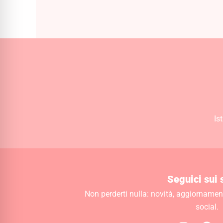
29,00
€
Is
Seguici sui 
Non perderti nulla: novità, aggiornamenti
social.