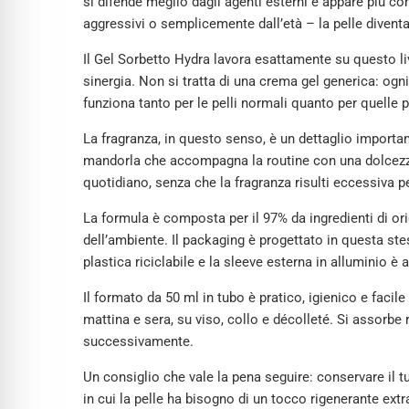
si difende meglio dagli agenti esterni e appare più 
aggressivi o semplicemente dall’età – la pelle diventa
Il Gel Sorbetto Hydra lavora esattamente su questo live
sinergia. Non si tratta di una crema gel generica: ogni
funziona tanto per le pelli normali quanto per quelle p
La fragranza, in questo senso, è un dettaglio importa
mandorla che accompagna la routine con una dolcezza
quotidiano, senza che la fragranza risulti eccessiva per
La formula è composta per il 97% da ingredienti di ori
dell’ambiente. Il packaging è progettato in questa stes
plastica riciclabile e la sleeve esterna in alluminio 
Il formato da 50 ml in tubo è pratico, igienico e facil
mattina e sera, su viso, collo e décolleté. Si assorbe
successivamente.
Un consiglio che vale la pena seguire: conservare il t
in cui la pelle ha bisogno di un tocco rigenerante extr