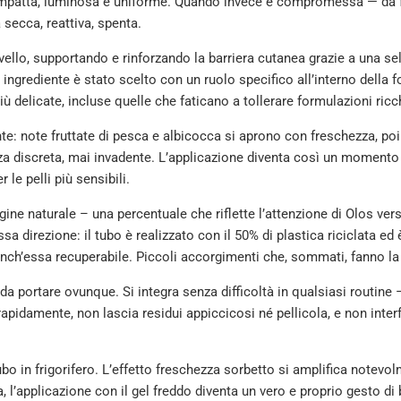
compatta, luminosa e uniforme. Quando invece è compromessa — da f
 secca, reattiva, spenta.
llo, supportando e rinforzando la barriera cutanea grazie a una selez
 ingrediente è stato scelto con un ruolo specifico all’interno della f
iù delicate, incluse quelle che faticano a tollerare formulazioni ric
nte: note fruttate di pesca e albicocca si aprono con freschezza, po
 discreta, mai invadente. L’applicazione diventa così un momento 
 le pelli più sensibili.
gine naturale – una percentuale che riflette l’attenzione di Olos ver
sa direzione: il tubo è realizzato con il 50% di plastica riciclata ed 
è anch’essa recuperabile. Piccoli accorgimenti che, sommati, fanno la
e da portare ovunque. Si integra senza difficoltà in qualsiasi routine
 rapidamente, non lascia residui appiccicosi né pellicola, e non inte
ubo in frigorifero. L’effetto freschezza sorbetto si amplifica notevo
a, l’applicazione con il gel freddo diventa un vero e proprio gesto d