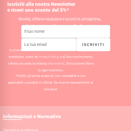
g
o
a
Iscriviti alla nostra Newsletter
r
o
p
e ricevi uno sconto del 5%*
a
k
p
m
Novità, offerte esclusive e sconti in anteprima,
direttamente nella tua casella di posta.
ISCRIVITI
Iscrivendoti acconsenti al trattamento dei tuoi dati per la
newsletter, come da
Privacy Policy
, e al loro trasferimento
a Brevo secondo la relativa
Informativa
. Disiscrizione libera
in ogni momento.
*Valido sul primo acquisto, non cumulabile e non
applicabile a prodotti in offerta. Da inserire manualmente al
checkout.
Informazioni e Normative
Termini e condizioni