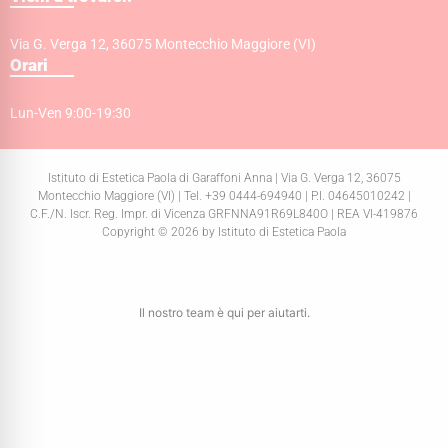
Via G. Verga 12, 36075 Montecchio Maggiore (VI)
Orari
Lun-Ven 9:00-19:30
Istituto di Estetica Paola di Garaffoni Anna | Via G. Verga 12, 36075
Montecchio Maggiore (VI) | Tel. +39 0444-694940 | P.I. 04645010242 |
C.F./N. Iscr. Reg. Impr. di Vicenza GRFNNA91R69L840O | REA VI-419876
Copyright © 2026 by Istituto di Estetica Paola
Il nostro team è qui per aiutarti.