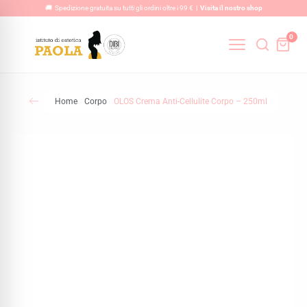
Vai
🚚 Spedizione gratuita su tutti gli ordini oltre i 99 € |
Visita il nostro shop
al
0
contenuto
Home
Corpo
OLOS Crema Anti-Cellulite Corpo – 250ml