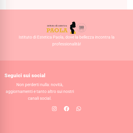
Istituto di Estetica Paola, dove la bellezza incontra la
professionalità!
Seguici sui social
Non perderti nulla: novità,
aggiornamenti e tanto altro sui nostri
canali social.
I
F
W
n
a
h
s
c
a
t
e
t
a
b
s