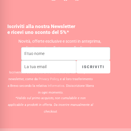
n
a
h
s
c
a
t
e
t
a
b
s
g
o
a
Iscriviti alla nostra Newsletter
r
o
p
e ricevi uno sconto del 5%*
a
k
p
m
Novità, offerte esclusive e sconti in anteprima,
direttamente nella tua casella di posta.
ISCRIVITI
Iscrivendoti acconsenti al trattamento dei tuoi dati per la
newsletter, come da
Privacy Policy
, e al loro trasferimento
a Brevo secondo la relativa
Informativa
. Disiscrizione libera
in ogni momento.
*Valido sul primo acquisto, non cumulabile e non
applicabile a prodotti in offerta. Da inserire manualmente al
checkout.