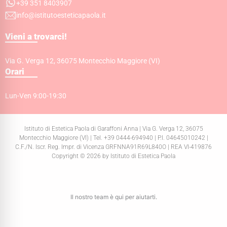
+39 351 8403907
info@istitutoesteticapaola.it
Vieni a trovarci!
Via G. Verga 12, 36075 Montecchio Maggiore (VI)
Orari
Lun-Ven 9:00-19:30
Istituto di Estetica Paola di Garaffoni Anna | Via G. Verga 12, 36075
Montecchio Maggiore (VI) | Tel. +39 0444-694940 | P.I. 04645010242 |
C.F./N. Iscr. Reg. Impr. di Vicenza GRFNNA91R69L840O | REA VI-419876
Copyright © 2026 by Istituto di Estetica Paola
Il nostro team è qui per aiutarti.