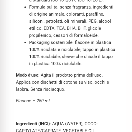
a standard ISO 16128-I e ISO 16128-2).
Formula pulita: senza fragranza, ingredienti
di origine animale, coloranti, paraffine,
siliconi, petrolati, oli minerali, PEG, alcool
etilico, EDTA, TEA, BHA, BHT, glicole
propilenico, cessori di formaldeide.
Packaging sostenibile: flacone in plastica
100% riciclata e riciclabile, tappo in plastica
100% riciclabile, sleeve che chiude il tappo
in plastica 100% riciclabile.
Modo d’uso
: Agita il prodotto prima dell’uso.
Applica con dischetti di cotone su viso, occhi e
labbra. Senza risciacquo.
Flacone – 250 ml
Ingredienti (INCI)
: AQUA (WATER), COCO-
CAPRYLATE/CAPRATE, VEGETABLE OIL,