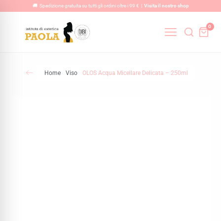
Vai
🚚 Spedizione gratuita su tutti gli ordini oltre i 99 € |
Visita il nostro shop
al
0
contenuto
Home
Viso
OLOS Acqua Micellare Delicata – 250ml