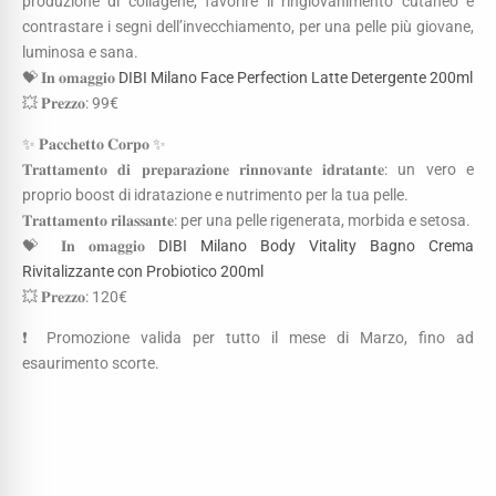
produzione di collagene, favorire il ringiovanimento cutaneo e
contrastare i segni dell’invecchiamento, per una pelle più giovane,
luminosa e sana.
💝 𝐈𝐧 𝐨𝐦𝐚𝐠𝐠𝐢𝐨
DIBI Milano Face Perfection Latte Detergente 200ml
💥 𝐏𝐫𝐞𝐳𝐳𝐨: 99€
✨ 𝐏𝐚𝐜𝐜𝐡𝐞𝐭𝐭𝐨 𝐂𝐨𝐫𝐩𝐨 ✨
𝐓𝐫𝐚𝐭𝐭𝐚𝐦𝐞𝐧𝐭𝐨 𝐝𝐢 𝐩𝐫𝐞𝐩𝐚𝐫𝐚𝐳𝐢𝐨𝐧𝐞 𝐫𝐢𝐧𝐧𝐨𝐯𝐚𝐧𝐭𝐞 𝐢𝐝𝐫𝐚𝐭𝐚𝐧𝐭𝐞: un vero e
proprio boost di idratazione e nutrimento per la tua pelle.
𝐓𝐫𝐚𝐭𝐭𝐚𝐦𝐞𝐧𝐭𝐨 𝐫𝐢𝐥𝐚𝐬𝐬𝐚𝐧𝐭𝐞: per una pelle rigenerata, morbida e setosa.
💝 𝐈𝐧 𝐨𝐦𝐚𝐠𝐠𝐢𝐨
DIBI Milano Body Vitality Bagno Crema
Rivitalizzante con Probiotico 200ml
💥 𝐏𝐫𝐞𝐳𝐳𝐨: 120€
❗️ Promozione valida per tutto il mese di Marzo, fino ad
esaurimento scorte.