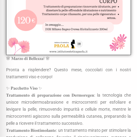
🌸 𝐌𝐚𝐫𝐳𝐨 𝐝𝐢 𝐁𝐞𝐥𝐥𝐞𝐳𝐳𝐚! 🌸
Pronta a risplendere? Questo mese, coccolati con i nostri
trattamenti viso e corpo!
✨ 𝐏𝐚𝐜𝐜𝐡𝐞𝐭𝐭𝐨 𝐕𝐢𝐬𝐨 ✨
𝐓𝐫𝐚𝐭𝐭𝐚𝐦𝐞𝐧𝐭𝐨 𝐝𝐢 𝐩𝐫𝐞𝐩𝐚𝐫𝐚𝐳𝐢𝐨𝐧𝐞 𝐜𝐨𝐧 𝐃𝐞𝐫𝐦𝐨𝐫𝐞𝐠𝐞𝐧: la tecnologia che
unisce microdermoabrasione e microcorrenti per esfoliare e
levigare la pelle, rimuovendo impurità e cellule morte, mentre le
microcorrenti agiscono sulla permeabilità cutanea, preparando la
pelle a ricevere il trattamento successivo.
𝐓𝐫𝐚𝐭𝐭𝐚𝐦𝐞𝐧𝐭𝐨 𝐁𝐢𝐨𝐬𝐭𝐢𝐦𝐨𝐥𝐚𝐧𝐭𝐞: un trattamento mirato per stimolare la