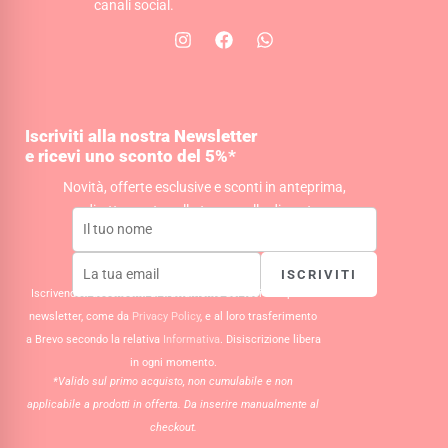
canali social.
I
F
W
n
a
h
s
c
a
t
e
t
a
b
s
g
o
a
Iscriviti alla nostra Newsletter
r
o
p
e ricevi uno sconto del 5%*
a
k
p
m
Novità, offerte esclusive e sconti in anteprima,
direttamente nella tua casella di posta.
ISCRIVITI
Iscrivendoti acconsenti al trattamento dei tuoi dati per la
newsletter, come da
Privacy Policy
, e al loro trasferimento
a Brevo secondo la relativa
Informativa
. Disiscrizione libera
in ogni momento.
*Valido sul primo acquisto, non cumulabile e non
applicabile a prodotti in offerta. Da inserire manualmente al
checkout.