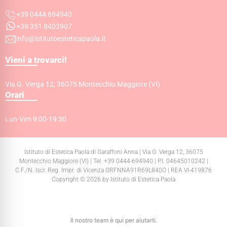
+39 0444 694940
+39 351 8403907
info@istitutoesteticapaola.it
Vieni a trovarci!
Via G. Verga 12, 36075 Montecchio Maggiore (VI)
Orari
Lun-Ven 9:00-19:30
Istituto di Estetica Paola di Garaffoni Anna | Via G. Verga 12, 36075
Montecchio Maggiore (VI) | Tel. +39 0444-694940 | P.I. 04645010242 |
C.F./N. Iscr. Reg. Impr. di Vicenza GRFNNA91R69L840O | REA VI-419876
Copyright © 2026 by Istituto di Estetica Paola
Il nostro team è qui per aiutarti.