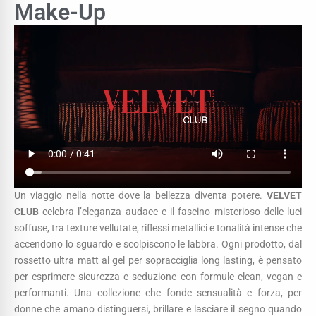
Make-Up
Un viaggio nella notte dove la bellezza diventa potere.
VELVET
CLUB
celebra l’eleganza audace e il fascino misterioso delle luci
soffuse, tra texture vellutate, riflessi metallici e tonalità intense che
accendono lo sguardo e scolpiscono le labbra. Ogni prodotto, dal
rossetto ultra matt al gel per sopracciglia long lasting, è pensato
per esprimere sicurezza e seduzione con formule clean, vegan e
performanti. Una collezione che fonde sensualità e forza, per
donne che amano distinguersi, brillare e lasciare il segno quando