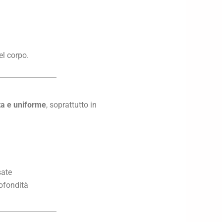
el corpo.
ta e uniforme
, soprattutto in
sate
rofondità