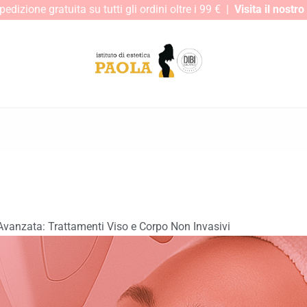
edizione gratuita su tutti gli ordini oltre i 99 € |
Visita il nostr
Avanzata: Trattamenti Viso e Corpo Non Invasivi