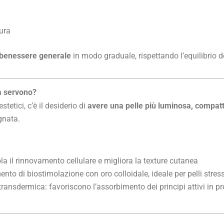
ura
l benessere generale
in modo graduale, rispettando l’equilibrio d
sa servono?
stetici, c’è il desiderio di
avere una pelle più luminosa, compat
gnata.
ola il rinnovamento cellulare e migliora la texture cutanea
mento di biostimolazione con oro colloidale, ideale per pelli stres
ransdermica: favoriscono l’assorbimento dei principi attivi in p