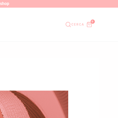
o shop
0
CERCA