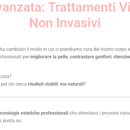
vanzata: Trattamenti V
Non Invasivi
a ha cambiato il modo in cui ci prendiamo cura del nostro corpo 
ofessionali per
migliorare la pelle
,
contrastare gonfiori
,
ritenzio
nzata?
i per chi cerca
risultati visibili
,
ma
naturali
?
ecnologie estetiche professionali
che stimolano i processi natura
i, punta su: