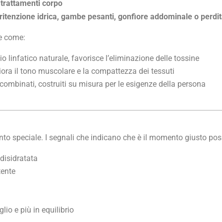
 trattamenti corpo
ritenzione idrica, gambe pesanti, gonfiore addominale o perdit
ie come:
io linfatico naturale, favorisce l’eliminazione delle tossine
iora il tono muscolare e la compattezza dei tessuti
 combinati, costruiti su misura per le esigenze della persona
ento speciale. I segnali che indicano che è il momento giusto po
disidratata
tente
lio e più in equilibrio