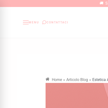
Vai
🚚 Sp
al
contenuto
MENU
CONTATTACI
Home
»
Articolo Blog
»
Estetica 