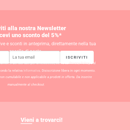
viti alla nostra Newsletter
icevi uno sconto del 5%*
ive e sconti in anteprima, direttamente nella tua
casella di posta.
ISCRIVITI
ttamento dei tuoi dati per la newsletter, come da
Privacy Policy
, e al
condo la relativa
Informativa
. Disiscrizione libera in ogni momento.
non cumulabile e non applicabile a prodotti in offerta. Da inserire
manualmente al checkout.
Vieni a trovarci!