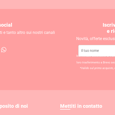
social
Iscri
e r
 e tanto altro sui nostri canali
Novità, offerte esclus
W
h
Iscrivendoti acconsenti al tra
a
loro trasferimento a Brevo se
t
*Valido sul primo acquisto, 
s
a
p
p
posito di noi
Mettiti in contatto