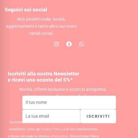
Seguici sui social
Non perderti nulla: novità,
aggiornamenti e tanto altro sui nostri
canali social.
I
F
W
n
a
h
s
c
a
t
e
t
a
b
s
g
o
a
Iscriviti alla nostra Newsletter
r
o
p
e ricevi uno sconto del 5%*
a
k
p
m
Novità, offerte esclusive e sconti in anteprima,
direttamente nella tua casella di posta.
ISCRIVITI
Iscrivendoti acconsenti al trattamento dei tuoi dati per la
newsletter, come da
Privacy Policy
, e al loro trasferimento
a Brevo secondo la relativa
Informativa
. Disiscrizione libera