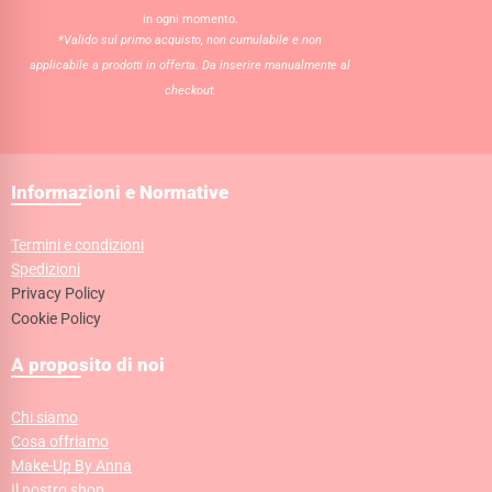
in ogni momento.
*Valido sul primo acquisto, non cumulabile e non
applicabile a prodotti in offerta. Da inserire manualmente al
checkout.
Informazioni e Normative
Termini e condizioni
Spedizioni
Privacy Policy
Cookie Policy
A proposito di noi
Chi siamo
Cosa offriamo
Make-Up By Anna
Il nostro shop