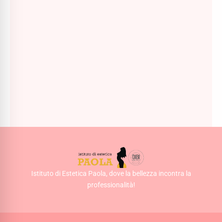
DIBI Milano Lift Creator Crema Liquida Intensiva
Effetto Lifting - 50ml
98,00
€
AGGIUNGI AL CARRELLO
Istituto di Estetica Paola, dove la bellezza incontra la
professionalità!