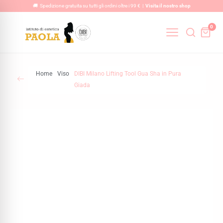
Vai
🚚 Spedizione gratuita su tutti gli ordini oltre i 99 € |
Visita il nostro shop
al
0
contenuto
Home
Viso
DIBI Milano Lifting Tool Gua Sha in Pura
Giada