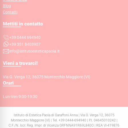
Blog
Contatti
Mettiti in contatto
+39 0444 694940
+39 351 8403907
info@istitutoesteticapaola.it
Vieni a trovarci!
Via G. Verga 12, 36075 Montecchio Maggiore (VI)
Orari
Lun-Ven 9:00-19:30
Istituto di Estetica Paola di Garaffoni Anna | Via G. Verga 12, 36075
Montecchio Maggiore (VI) | Tel. +39 0444-694940 | P.I. 04645010242 |
C.F./N. Iscr. Reg. Impr. di Vicenza GRFNNA91R69L840O | REA VI-419876