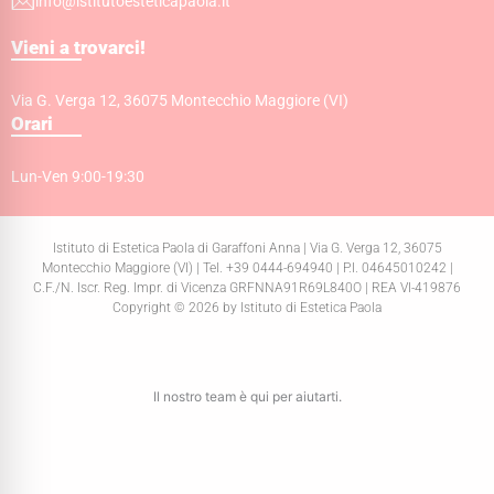
info@istitutoesteticapaola.it
Vieni a trovarci!
Via G. Verga 12, 36075 Montecchio Maggiore (VI)
Orari
Lun-Ven 9:00-19:30
Istituto di Estetica Paola di Garaffoni Anna | Via G. Verga 12, 36075
Montecchio Maggiore (VI) | Tel. +39 0444-694940 | P.I. 04645010242 |
C.F./N. Iscr. Reg. Impr. di Vicenza GRFNNA91R69L840O | REA VI-419876
Copyright © 2026 by Istituto di Estetica Paola
Il nostro team è qui per aiutarti.