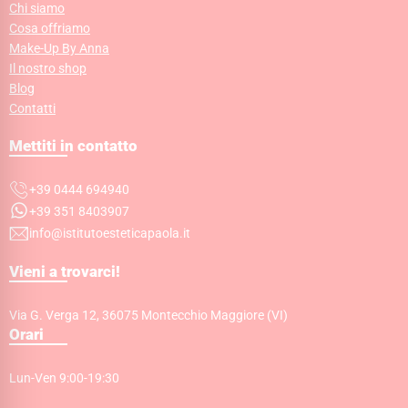
Chi siamo
Cosa offriamo
Make-Up By Anna
Il nostro shop
Blog
Contatti
Mettiti in contatto
+39 0444 694940
+39 351 8403907
info@istitutoesteticapaola.it
Vieni a trovarci!
Via G. Verga 12, 36075 Montecchio Maggiore (VI)
Orari
Lun-Ven 9:00-19:30