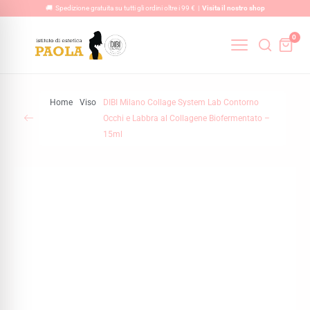
Vai
🚚 Spedizione gratuita su tutti gli ordini oltre i 99 € |
Visita il nostro shop
al
0
contenuto
Home
Viso
DIBI Milano Collage System Lab Contorno
Occhi e Labbra al Collagene Biofermentato –
15ml