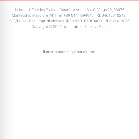
Istituto di Estetica Paola di Garaffoni Anna | Via G. Verga 12, 36075
Montecchio Maggiore (VI) | Tel. +39 0444-694940 | P.I. 04645010242 |
C.F./N. Iscr. Reg. Impr. di Vicenza GRFNNA91R69L840O | REA VI-419876
Copyright © 2026 by Istituto di Estetica Paola
Il nostro team è qui per aiutarti.