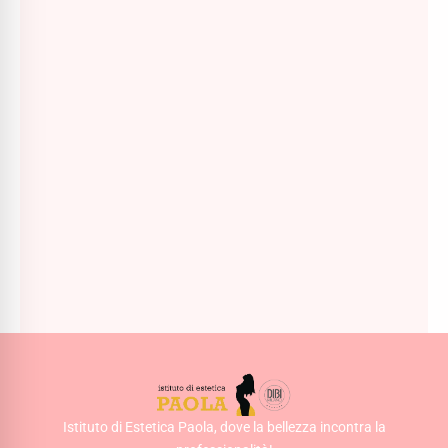
TEN Cica Life Crema Lifting Riparatrice - 50ml
80,00
€
68,00
€
AGGIUNGI AL CARRELLO
Istituto di Estetica Paola, dove la bellezza incontra la