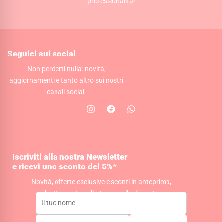
professionalità!
Seguici sui social
Non perderti nulla: novità,
aggiornamenti e tanto altro sui nostri
canali social.
I
F
W
n
a
h
s
c
a
t
e
t
a
b
s
g
o
a
Iscriviti alla nostra Newsletter
r
o
p
e ricevi uno sconto del 5%*
a
k
p
m
Novità, offerte esclusive e sconti in anteprima,
direttamente nella tua casella di posta.