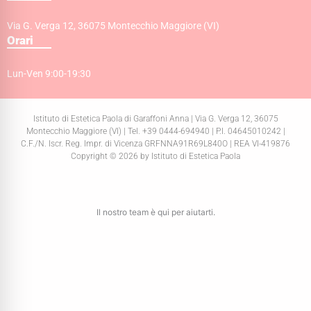
Via G. Verga 12, 36075 Montecchio Maggiore (VI)
Orari
Lun-Ven 9:00-19:30
Istituto di Estetica Paola di Garaffoni Anna | Via G. Verga 12, 36075
Montecchio Maggiore (VI) | Tel. +39 0444-694940 | P.I. 04645010242 |
C.F./N. Iscr. Reg. Impr. di Vicenza GRFNNA91R69L840O | REA VI-419876
Copyright © 2026 by Istituto di Estetica Paola
Il nostro team è qui per aiutarti.