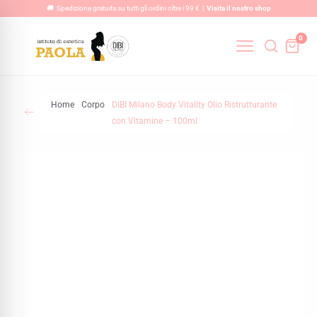
Vai
🚚 Spedizione gratuita su tutti gli ordini oltre i 99 € |
Visita il nostro shop
al
0
contenuto
Home
Corpo
DIBI Milano Body Vitality Olio Ristrutturante
con Vitamine – 100ml