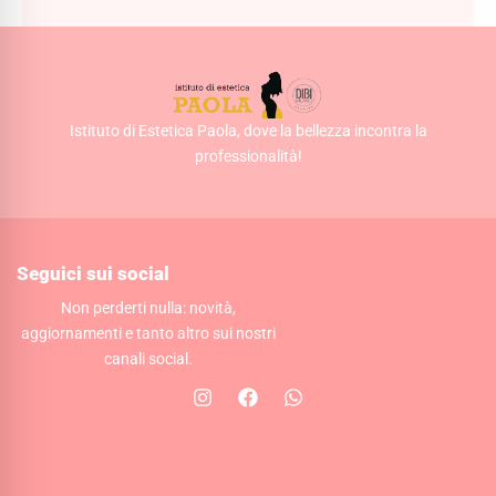
Istituto di Estetica Paola, dove la bellezza incontra la
professionalità!
Seguici sui social
Non perderti nulla: novità,
aggiornamenti e tanto altro sui nostri
canali social.
I
F
W
n
a
h
s
c
a
t
e
t
a
b
s
g
o
a