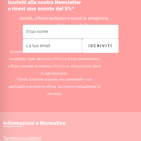
Iscriviti alla nostra Newsletter
r
o
p
e ricevi uno sconto del 5%*
a
k
p
m
Novità, offerte esclusive e sconti in anteprima,
direttamente nella tua casella di posta.
ISCRIVITI
Iscrivendoti acconsenti al trattamento dei tuoi dati per la
newsletter, come da
Privacy Policy
, e al loro trasferimento
a Brevo secondo la relativa
Informativa
. Disiscrizione libera
in ogni momento.
*Valido sul primo acquisto, non cumulabile e non
applicabile a prodotti in offerta. Da inserire manualmente al
checkout.
Informazioni e Normative
Termini e condizioni