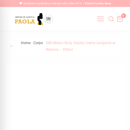
Vai
🚚 Spedizione gratuita su tutti gli ordini oltre i 99 € |
Visita il nostro shop
al
0
contenuto
Home
Corpo
DIBI Milano Body Vitality Crema Levigante al
Retinolo – 200ml