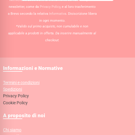
newsletter, come da
Privacy Policy
, e al loro trasferimento
a Brevo secondo la relativa
Informativa
. Disiscrizione libera
in ogni momento.
*Valido sul primo acquisto, non cumulabile e non
applicabile a prodotti in offerta. Da inserire manualmente al
checkout.
Informazioni e Normative
Termini e condizioni
Spedizioni
Privacy Policy
Cookie Policy
A proposito di noi
Chi siamo