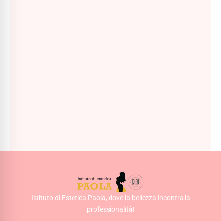
TEN Body Space Crema No-Age al Retinolo - 300ml
55,00
€
AGGIUNGI AL CARRELLO
Istituto di Estetica Paola, dove la bellezza incontra la
professionalità!