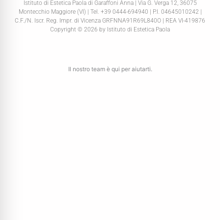
Istituto di Estetica Paola di Garaffoni Anna | Via G. Verga 12, 36075
Montecchio Maggiore (VI) | Tel. +39 0444-694940 | P.I. 04645010242 |
C.F./N. Iscr. Reg. Impr. di Vicenza GRFNNA91R69L840O | REA VI-419876
Copyright © 2026 by Istituto di Estetica Paola
Il nostro team è qui per aiutarti.