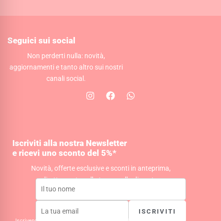
Seguici sui social
Non perderti nulla: novità,
aggiornamenti e tanto altro sui nostri
canali social.
I
F
W
n
a
h
s
c
a
t
e
t
a
b
s
g
o
a
Iscriviti alla nostra Newsletter
r
o
p
e ricevi uno sconto del 5%*
a
k
p
m
Novità, offerte esclusive e sconti in anteprima,
direttamente nella tua casella di posta.
ISCRIVITI
Iscrivendoti acconsenti al trattamento dei tuoi dati per la