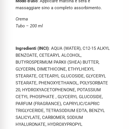
Modo d’uso
: Applicare mattina e sera e
massaggiare sino a completo assorbimento.
Crema
Tubo – 200 ml
Ingredienti (INCI)
: AQUA (WATER), C12-15 ALKYL
BENZOATE, CETEARYL ALCOHOL,
BUTYROSPERMUM PARKII (SHEA) BUTTER,
GLYCERIN, DIMETHICONE, ETHYLHEXYL
STEARATE, CETEARYL GLUCOSIDE, GLYCERYL
STEARATE, PHENOXYETHANOL, POLYSORBATE
20, HYDROXYACETOPHENONE, POTASSIUM
CETYL PHOSPHATE , GLYCERYL GLUCOSIDE,
PARFUM (FRAGRANCE), CAPRYLIC/CAPRIC
TRIGLYCERIDE, TETRASODIUM EDTA, BENZYL
SALICYLATE, CARBOMER, SODIUM
HYALURONATE, HYDROXYPROPYL