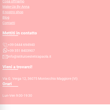
Cosa offriamo
Make-Up By Anna
Il nostro shop
Blog
Contatti
Mettiti in contatto
+39 0444 694940
+39 351 8403907
info@istitutoesteticapaola.it
Vieni a trovarci!
Via G. Verga 12, 36075 Montecchio Maggiore (VI)
Orari
Lun-Ven 9:00-19:30